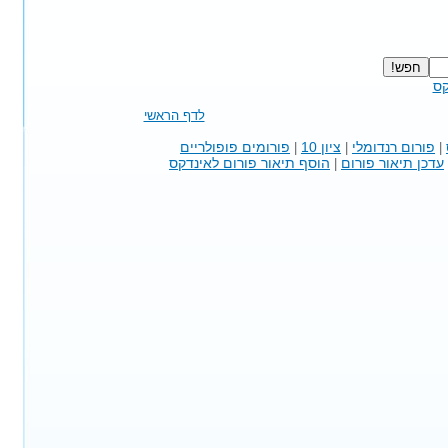
קס
לדף הראשי
פורום רנדומלי
ציון 10
פורומים פופולריים
|
|
|
עדכן תיאור פורום
הוסף תיאור פורום לאינדקס
|