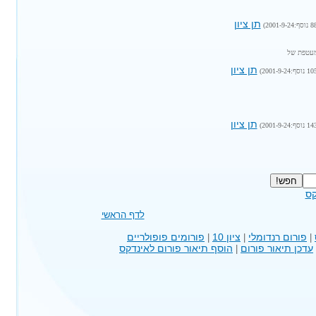
תן ציון
מעטפת של
תן ציון
תן ציון
קס
לדף הראשי
פורום רנדומלי
ציון 10
פורומים פופולריים
|
|
|
עדכן תיאור פורום
הוסף תיאור פורום לאינדקס
|