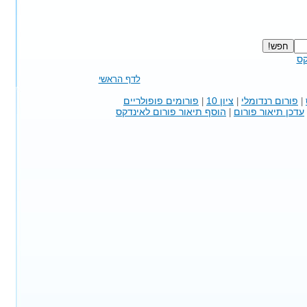
קס
לדף הראשי
פורום רנדומלי
ציון 10
פורומים פופולריים
|
|
|
עדכן תיאור פורום
הוסף תיאור פורום לאינדקס
|