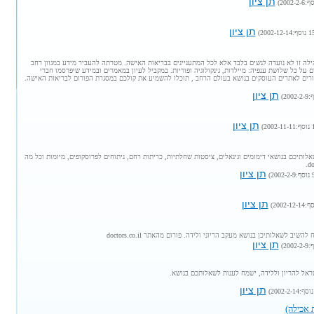
תן ציון
תן ציון
הילה זו לא נועדה לנשים בלבד אלא לכל המתעניינים בבריאות האישה. מטרתה להעביר מידע במגוון רחב
על כל שלושת ענפיה: מיילדות, גינקולוגיה ופוריות. במקביל לעיון במאמרים ובמידע שיפרסמו חברי
ורים לאתרים העוסקים בנושא בעולם הרחב , תוכלו להשמיע את קולכם במסגרת הפורום לבריאות האישה.
תן ציון
תן ציון
לותיכם בנושאי דימומים וגינאלים, ציסטות שחלתיות, כריתות רחם, ניתוחים לפרוסקופים, מיומות וכל מה
תן ציון
תן ציון
השיב לשאלותיכן בנושא מעקב הריוני ולידה. פורום מהאתר doctors.co.il
תן ציון
אל להריון וללידה, ישמח לענות לשאלותכם בנושא.
תן ציון
 אכילה)