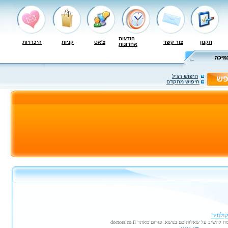
הודעות
תקנון
צור קשר
צ'אט
קניות
היכרויות
אחרונות
חיפוש רגיל
חיפוש מתקדם
ולוגיה
השיב על שאלותיכם בנושא. פורום מאתר doctors.co.il