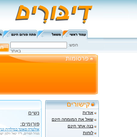
:חפש
באתר
אודות
נשים
שאל את המומחה חינם
פורומים:
בנה אתר חינם
אולטרה סאונד במילדות וגניק
לוחות
מנהל הפורום, ד"ר יגאל וולמן ישמח ל