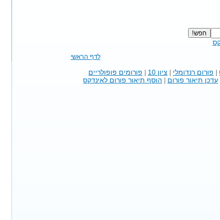
קס
לדף הראשי
פורום רנדומלי
ציון 10
פורומים פופולריים
|
|
|
עדכן תיאור פורום
הוסף תיאור פורום לאינדקס
|